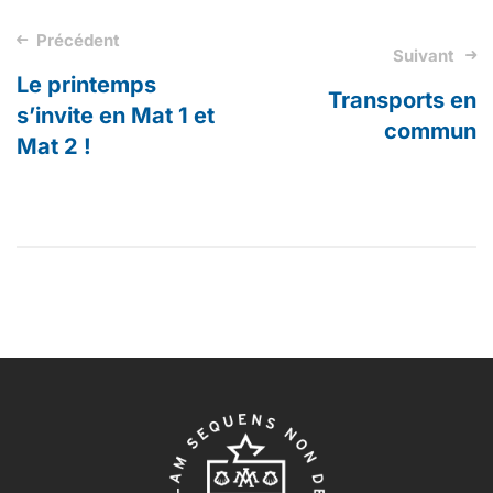
Précédent
Post
Suivant
Le printemps
navigation
Transports en
s’invite en Mat 1 et
commun
Mat 2 !